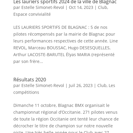
Les lauriers sportifs 2024 de la ville de Blagnac
par
Estelle Simonet-Revol
|
Oct 14, 2023
|
Club
,
Espace convivialité
LES LAURIERS SPORTIFS DE BLAGNAC : 5 de nos
pilotes récompensés par la mairie de Blagnac pour
leurs performances respectives de cette année. Line
REVOL, Marceau BOUSSAC, Hugo DESESQUELLES,
Arthur LACOSTE-BARUTEL Élyas MARIA (représenté
par son frère...
Résultats 2020
par
Estelle Simonet-Revol
|
Juil 26, 2023
|
Club
,
Les
compétitions
Dimanche 11 octobre, Blagnac BMX organisait le
championnat régional d’Occitanie. 271 pilotes venus
de toute la région Occitanie ont tenté leur chance de
décrocher le titre de champion sur notre nouvelle
piste. Une très belle année pour le Club avec 27