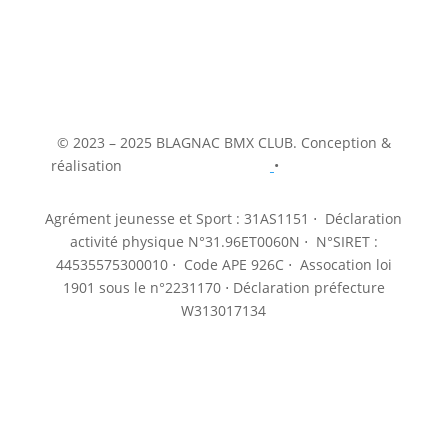
© 2023 – 2025 BLAGNAC BMX CLUB. Conception &
réalisation
www.cybermalice.net
•
Mentions légales
Agrément jeunesse et Sport : 31AS1151 ⋅ Déclaration
activité physique N°31.96ET0060N ⋅ N°SIRET :
44535575300010 ⋅ Code APE 926C ⋅ Assocation loi
1901 sous le n°2231170 ⋅ Déclaration préfecture
W313017134